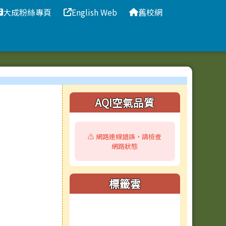
大成粉絲專頁
English Web
舊校網
右邊區域內容
AQI空氣品質
⚠️ 網路連線錯誤，請檢查
網路狀態
標籤雲
標籤雲導覽